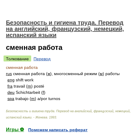
Безопасность и гигиена труда. Перевод
на английский, французский, немецкий,
испанский языки
сменная работа
Толкование
Перевод
сменная работа
rus
сменная работа (
ж
), многосменный режим (
м
) работы
eng
shift work
fra
travail (
m
) posté
deu
Schichtarbeit (
f
)
spa
trabajo (
m
) a/por turnos
Безопасность и гигиена труда. Перевод на английский, французский, немецкий,
испанский языки. - Женева
.
1993
.
Игры ⚽
Поможем написать реферат